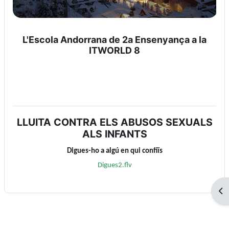
L'Escola Andorrana de 2a Ensenyança a la
ITWORLD 8
LLUITA CONTRA ELS ABUSOS SEXUALS
ALS INFANTS
Digues-ho a algú en qui confiïs
Digues2.flv
Obr