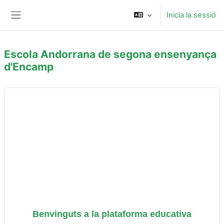
Ves al contingut principal
Inicia la sessió
Panell lateral
Escola Andorrana de segona ensenyança
d'Encamp
Blocs de contingut principal
Benvinguts a la plataforma educativa