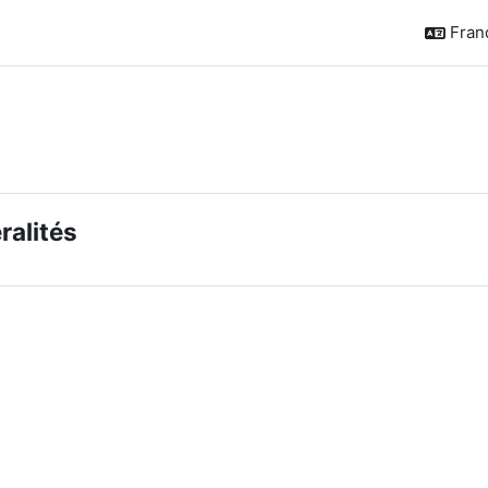
França
de section
ralités