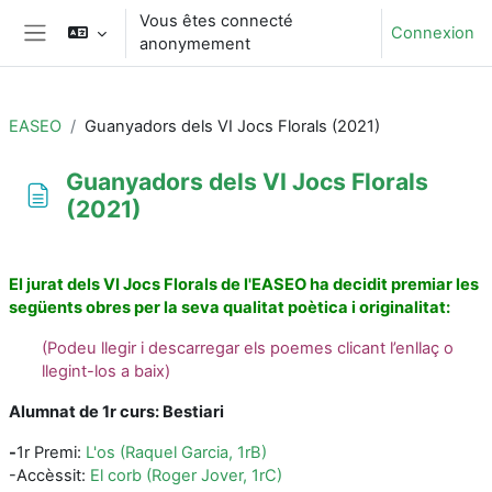
Passer au contenu principal
Vous êtes connecté
Connexion
anonymement
Panneau latéral
EASEO
Guanyadors dels VI Jocs Florals (2021)
Guanyadors dels VI Jocs Florals
(2021)
Conditions d’achèvement
El jurat dels VI Jocs Florals de l'EASEO ha decidit premiar les
següents obres per la seva qualitat poètica i originalitat:
(
Podeu llegir i descarregar els poemes clicant l’enllaç o
llegint-los a baix)
Alumnat de 1r curs: Bestiari
-
1r Premi:
L'os (Raquel Garcia, 1rB)
-Accèssit:
El corb (Roger Jover, 1rC)