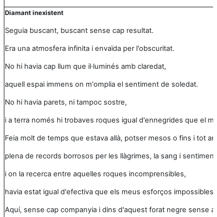
Diamant inexistent
Seguia buscant, buscant sense cap resultat.
Era una atmosfera infinita i envaïda per l'obscuritat.
No hi havia cap llum que il·luminés amb claredat,
aquell espai immens on m'omplia el sentiment de soledat.
No hi havia parets, ni tampoc sostre,
i a terra només hi trobaves roques igual d'ennegrides que el me
Feia molt de temps que estava allà, potser mesos o fins i tot an
plena de records borrosos per les llàgrimes, la sang i sentimen
i on la recerca entre aquelles roques incomprensibles,
havia estat igual d'efectiva que els meus esforços impossibles.
Aquí, sense cap companyia i dins d'aquest forat negre sense