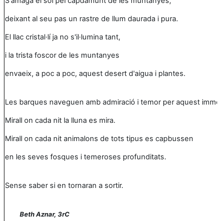
S'amaga el sol pel capdamunt de les muntanyes,
deixant al seu pas un rastre de llum daurada i pura.
El llac cristal·lí ja no s'il·lumina tant,
i la trista foscor de les muntanyes
envaeix, a poc a poc, aquest desert d'aigua i plantes.
Les barques naveguen amb admiració i temor per aquest immen
Mirall on cada nit la lluna es mira.
Mirall on cada nit animalons de tots tipus es capbussen
en les seves fosques i temeroses profunditats.
Sense saber si en tornaran a sortir.
Beth Aznar, 3rC