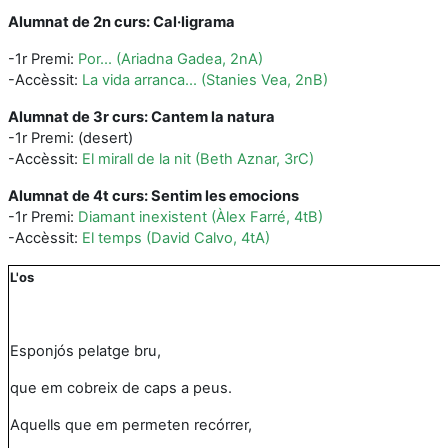
Alumnat de 2n curs: Cal·ligrama
-1r Premi:
Por... (Ariadna Gadea, 2nA)
-Accèssit:
La vida arranca... (Stanies Vea, 2nB)
Alumnat de 3r curs: Cantem la natura
-1r Premi: (desert)
-Accèssit:
El mirall de la nit (Beth Aznar, 3rC)
Alumnat de 4t curs: Sentim les emocions
-1r Premi:
Diamant inexistent (Àlex Farré, 4tB)
-Accèssit:
El temps (David Calvo, 4tA)
L'os
Esponjós pelatge bru,
que em cobreix de caps a peus.
Aquells que em permeten recórrer,