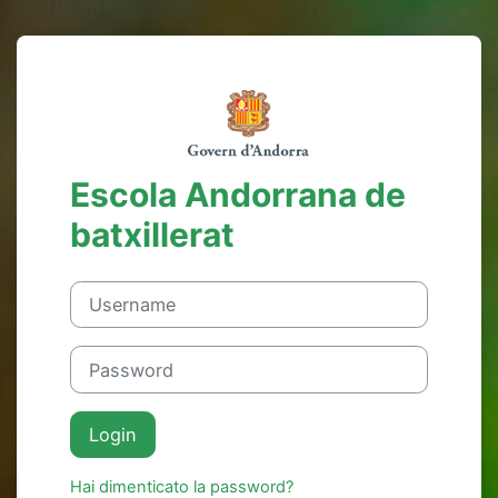
Vai al contenuto principale
Login su Escola
Escola Andorrana de
batxillerat
Username
Password
Login
Hai dimenticato la password?