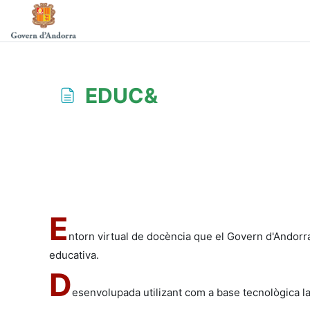
Ves al contingut principal
EDUC&
Requisits de compleció
E
ntorn virtual de docència que el Govern d'Andorra
educativa.
D
esenvolupada utilizant com a base tecnològica l