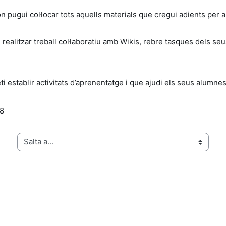
, on pugui col·locar tots aquells materials que cregui adients pe
ms, realitzar treball col·laboratiu amb Wikis, rebre tasques dels
ti establir activitats d’aprenentatge i que ajudi els seus alumne
28
Salta a...