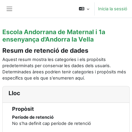
Ves al contingut principal
Inicia la sessió
Panell lateral
Escola Andorrana de Maternal i 1a
ensenyança d'Andorra la Vella
Resum de retenció de dades
Aquest resum mostra les categories i els propòsits
predeterminats per conservar les dades dels usuaris.
Determinades àrees podrien tenir categories i propòsits més
específics que els que s'enumeren aquí.
Lloc
Propòsit
Període de retenció
No s'ha definit cap període de retenció