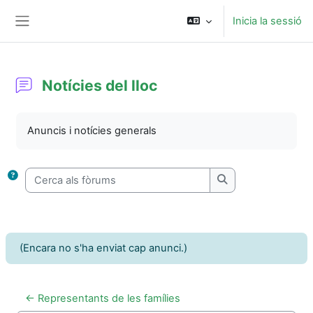
Ves al contingut principal
Inicia la sessió
Panell lateral
Notícies del lloc
Requisits de compleció
Anuncis i notícies generals
Cerca als fòrums
Cerca als fòrums
(Encara no s'ha enviat cap anunci.)
← Representants de les famílies