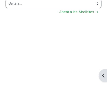
Salta a...
Anem a les Abelletes →
Obr