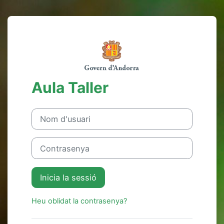
Ves al contingut principal
Inicia la sessió 
Aula Taller
Nom d'usuari
Contrasenya
Inicia la sessió
Heu oblidat la contrasenya?