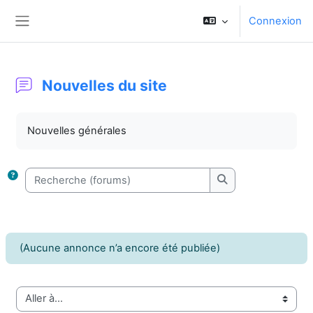
Passer au contenu principal
Connexion
Panneau latéral
Nouvelles du site
Conditions d’achèvement
Nouvelles générales
Recherche (forums)
Recherche (forums
(Aucune annonce n’a encore été publiée)
Aller à…