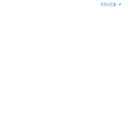
EDUC& →