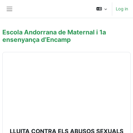
Skip to main content
Log in
Side panel
Escola Andorrana de Maternal i 1a
ensenyança d’Encamp
Main content blocks
LLUITA CONTRA ELS ABUSOS SEXUALS