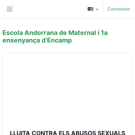
Passer au contenu principal
Connexion
Panneau latéral
Escola Andorrana de Maternal i 1a
ensenyança d’Encamp
Blocs du contenu principal
LLUITA CONTRA ELS ABUSOS SEXUALS