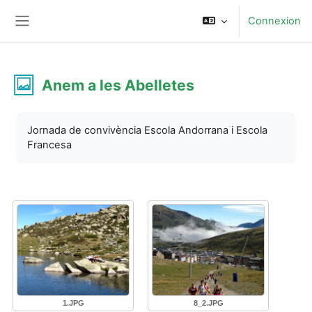
Passer au contenu principal
Connexion
Panneau latéral
Anem a les Abelletes
Conditions d’achèvement
Jornada de convivència Escola Andorrana i Escola
Francesa
1.JPG
8_2.JPG