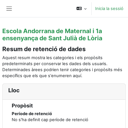
Ves al contingut principal
Inicia la sessió
Panell lateral
Escola Andorrana de Maternal i 1a
ensenyança de Sant Julià de Lòria
Resum de retenció de dades
Aquest resum mostra les categories i els propòsits
predeterminats per conservar les dades dels usuaris.
Determinades àrees podrien tenir categories i propòsits més
específics que els que s'enumeren aquí.
Lloc
Propòsit
Període de retenció
No s'ha definit cap període de retenció