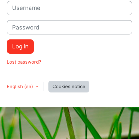
Username
Password
Log in
Lost password?
English ‎(en)‎
Cookies notice