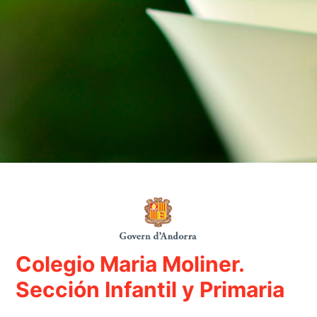
Log in to Colegi
Colegio Maria Moliner.
Sección Infantil y Primaria