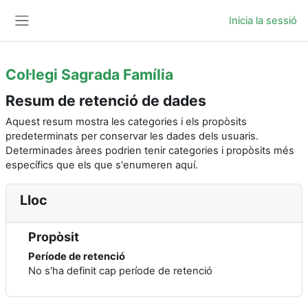
Ves al contingut principal
Inicia la sessió
Panell lateral
Col·legi Sagrada Família
Resum de retenció de dades
Aquest resum mostra les categories i els propòsits
predeterminats per conservar les dades dels usuaris.
Determinades àrees podrien tenir categories i propòsits més
específics que els que s'enumeren aquí.
Lloc
Propòsit
Període de retenció
No s'ha definit cap període de retenció