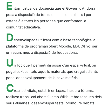
E
ntorn virtual de docència que el Govern d'Andorra
posa a disposició de totes les escoles del país i per
extensió a totes les persones que conformen la
comunitat educativa.
D
esenvolupada utilizant com a base tecnològica la
plataforma de programari obert Moodle, EDUC& vol ser
un recurs més a disposició de l’educador/a.
U
n lloc que li permeti disposar d’un espai virtual, on
pugui col·locar tots aquells materials que cregui adients
per al desenvolupament de la seva matèria:
C
rear activitats, establir enllaços, incloure fòrums,
realitzar treball col·laboratiu amb Wikis, rebre tasques dels
seus alumnes, desenvolupar tests, promoure debats,