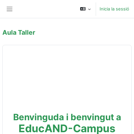
Ves al contingut principal
Inicia la sessió
Panell lateral
Aula Taller
Blocs de contingut principal
Benvinguda
i
benvingut
a
EducAND-Campus