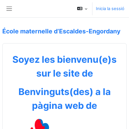
Ves al contingut principal
Inicia la sessió
Panell lateral
École maternelle d’Escaldes-Engordany
Blocs de contingut principal
Soyez les bienvenu(e)s
sur le site de
Benvinguts(des) a la
pàgina web de